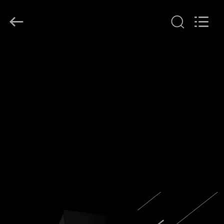
supplier.
Copyright
©
2014
-
2025
Dongguan
Merrock
家
Industry
Co.,Ltd.
All
Rights
Reserved.
プ
ロ
ダ
ク
ト
私