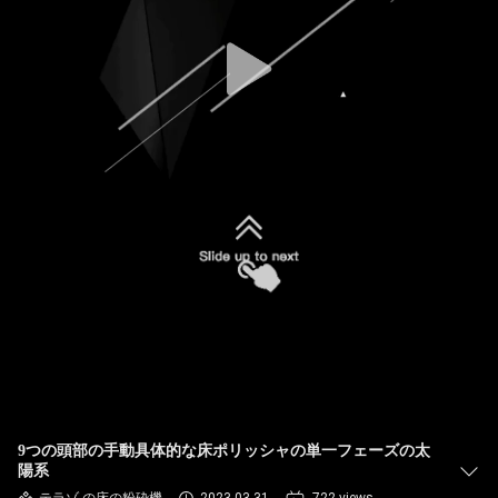
達
に
つ
い
て
工
場
旅
行
9つの頭部の手動具体的な床ポリッシャの単一フェーズの太
品
陽系